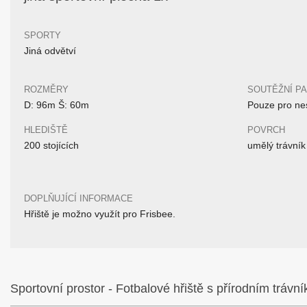
SPORTY
Jiná odvětví
ROZMĚRY
SOUTĚŽNÍ P
D: 96m Š: 60m
Pouze pro nes
HLEDIŠTĚ
POVRCH
200 stojících
umělý trávník
DOPLŇUJÍCÍ INFORMACE
Hřiště je možno využít pro Frisbee.
Sportovní prostor - Fotbalové hřiště s přírodním trávn