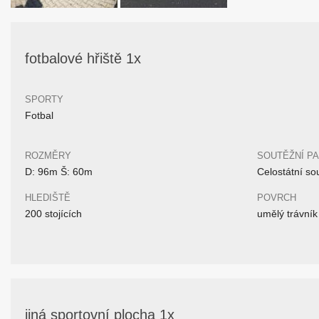
fotbalové hřiště 1x
SPORTY
Fotbal
ROZMĚRY
SOUTĚŽNÍ P
D: 96m Š: 60m
Celostátní so
HLEDIŠTĚ
POVRCH
200 stojících
umělý trávník
jiná sportovní plocha 1x