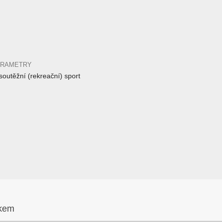
ARAMETRY
outěžní (rekreační) sport
íkem