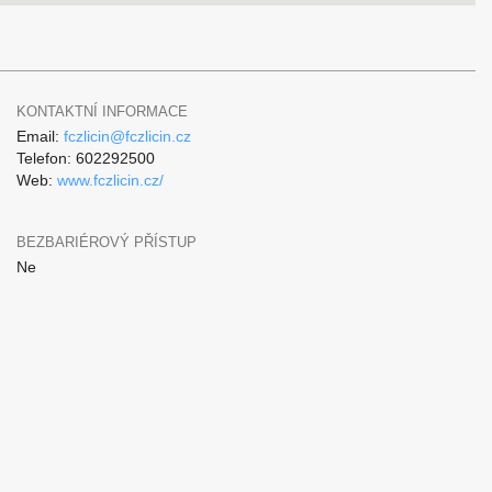
KONTAKTNÍ INFORMACE
Email:
fczlicin@fczlicin.cz
Telefon: 602292500
Web:
www.fczlicin.cz/
BEZBARIÉROVÝ PŘÍSTUP
Ne