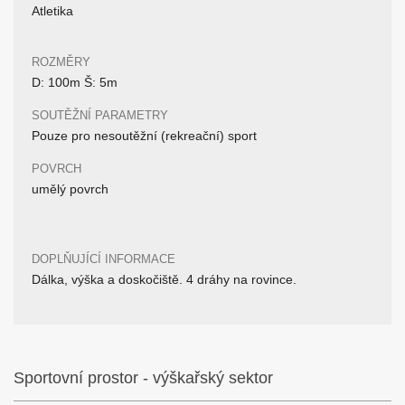
Atletika
ROZMĚRY
D: 100m Š: 5m
SOUTĚŽNÍ PARAMETRY
Pouze pro nesoutěžní (rekreační) sport
POVRCH
umělý povrch
DOPLŇUJÍCÍ INFORMACE
Dálka, výška a doskočiště. 4 dráhy na rovince.
Sportovní prostor - výškařský sektor