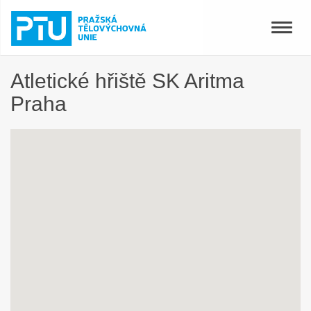
Toggle
naviga
Atletické hřiště SK Aritma
Praha