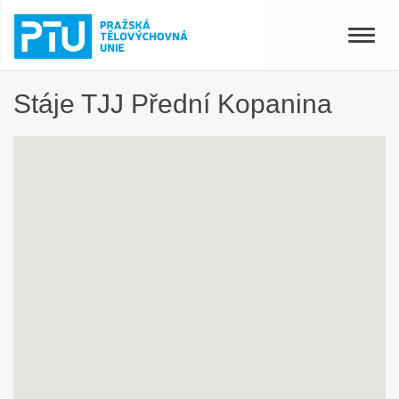
Toggle
naviga
Stáje TJJ Přední Kopanina