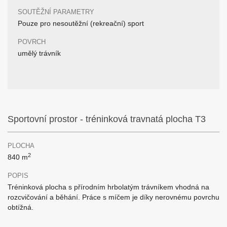
SOUTĚŽNÍ PARAMETRY
Pouze pro nesoutěžní (rekreační) sport
POVRCH
umělý trávník
Sportovní prostor - tréninková travnatá plocha T3
PLOCHA
2
840 m
POPIS
Tréninková plocha s přírodním hrbolatým trávníkem vhodná na
rozcvičování a běhání. Práce s míčem je díky nerovnému povrchu
obtížná.