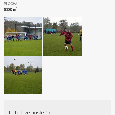
PLOCHA
2
6300 m
fotbalové hřiště 1x