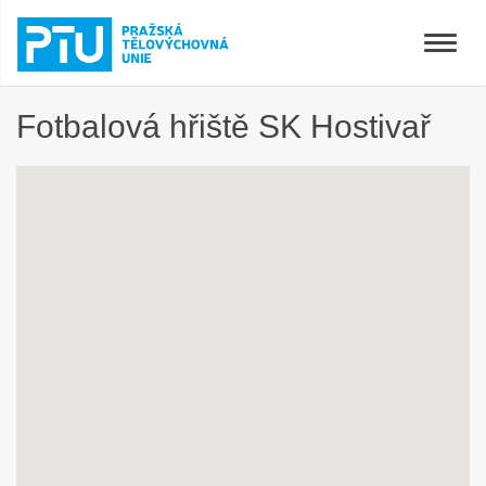
Toggle
naviga
Fotbalová hřiště SK Hostivař