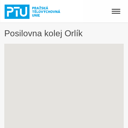
Toggle
naviga
Posilovna kolej Orlík