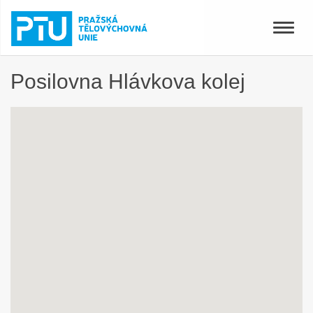
Toggle
naviga
Posilovna Hlávkova kolej