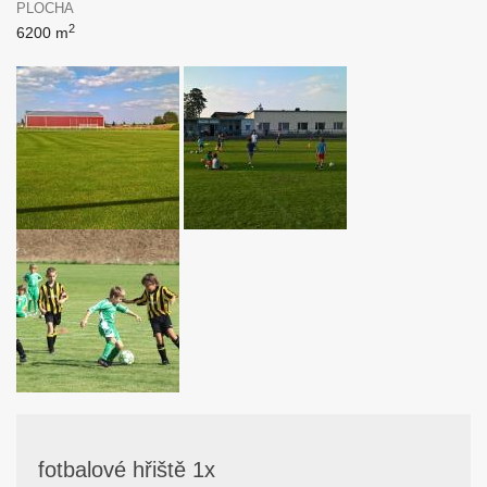
PLOCHA
2
6200 m
fotbalové hřiště 1x