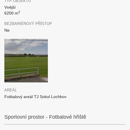
TYP OBJEKTU
Vnější
2
6200 m
BEZBARIÉROVÝ PŘÍSTUP
Ne
AREÁL
Fotbalový areál TJ Sokol Lochkov
Sportovní prostor - Fotbalové hřiště