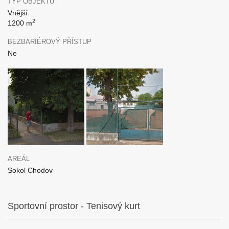
TYP OBJEKTU
Vnější
2
1200 m
BEZBARIÉROVÝ PŘÍSTUP
Ne
AREÁL
Sokol Chodov
Sportovní prostor - Tenisový kurt