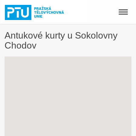
Toggle
naviga
Antukové kurty u Sokolovny
Chodov