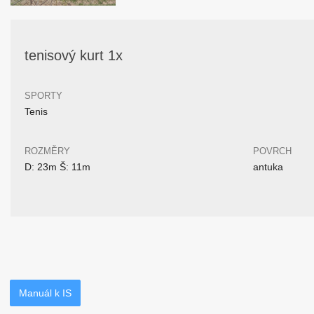
tenisový kurt 1x
SPORTY
Tenis
ROZMĚRY
POVRCH
D: 23m Š: 11m
antuka
Manuál k IS