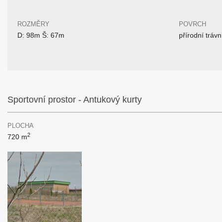
ROZMĚRY
POVRCH
D: 98m Š: 67m
přírodní trávn
Sportovní prostor - Antukový kurty
PLOCHA
2
720 m