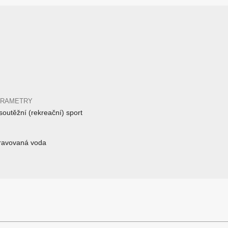
ARAMETRY
outěžní (rekreační) sport
pravovaná voda