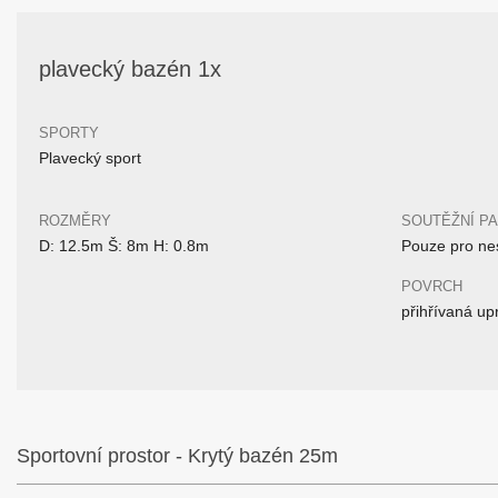
plavecký bazén 1x
SPORTY
Plavecký sport
ROZMĚRY
SOUTĚŽNÍ P
D: 12.5m Š: 8m H: 0.8m
Pouze pro nes
POVRCH
přihřívaná u
Sportovní prostor - Krytý bazén 25m