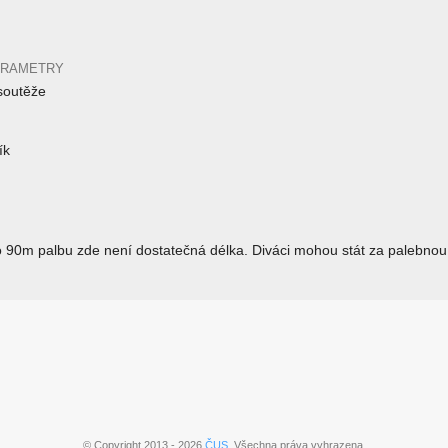
ARAMETRY
soutěže
ík
o 90m palbu zde není dostatečná délka. Diváci mohou stát za palebnou
© Copyright 2013 - 2026
ČUS
. Všechna práva vyhrazena.