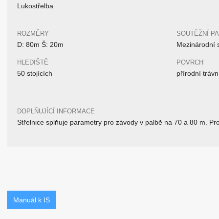
Lukostřelba
ROZMĚRY
SOUTĚŽNÍ P
D: 80m Š: 20m
Mezinárodní 
HLEDIŠTĚ
POVRCH
50 stojících
přírodní trávn
DOPLŇUJÍCÍ INFORMACE
Střelnice splňuje parametry pro závody v palbě na 70 a 80 m. Pr
Manuál k IS