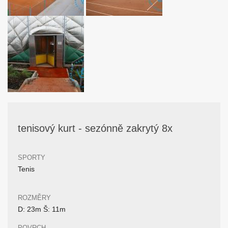
tenisový kurt - sezónně zakrytý 8x
SPORTY
Tenis
ROZMĚRY
D: 23m Š: 11m
POVRCH