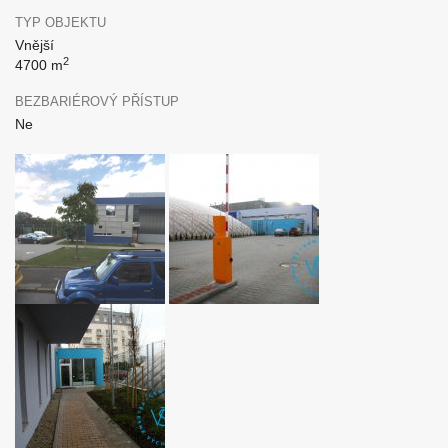
TYP OBJEKTU
Vnější
2
4700 m
BEZBARIÉROVÝ PŘÍSTUP
Ne