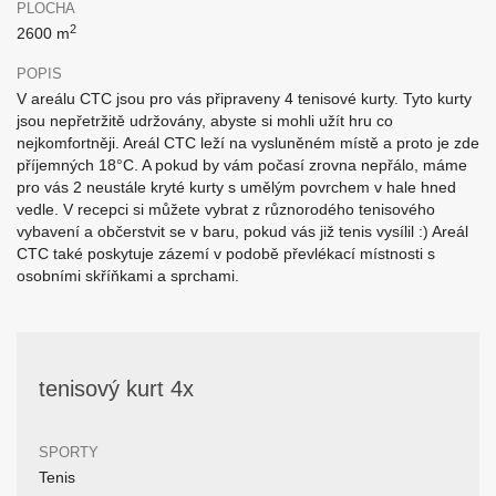
PLOCHA
2
2600 m
POPIS
V areálu CTC jsou pro vás připraveny 4 tenisové kurty. Tyto kurty
jsou nepřetržitě udržovány, abyste si mohli užít hru co
nejkomfortněji. Areál CTC leží na vysluněném místě a proto je zde
příjemných 18°C. A pokud by vám počasí zrovna nepřálo, máme
pro vás 2 neustále kryté kurty s umělým povrchem v hale hned
vedle. V recepci si můžete vybrat z různorodého tenisového
vybavení a občerstvit se v baru, pokud vás již tenis vysílil :) Areál
CTC také poskytuje zázemí v podobě převlékací místnosti s
osobními skříňkami a sprchami.
tenisový kurt 4x
SPORTY
Tenis