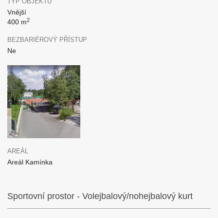
TYP OBJEKTU
Vnější
2
400 m
BEZBARIÉROVÝ PŘÍSTUP
Ne
AREÁL
Areál Kamínka
Sportovní prostor - Volejbalový/nohejbalový kurt