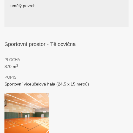
umělý povrch
Sportovní prostor - Tělocvična
PLOCHA
2
370 m
POPIS
Sportovní víceúčelová hala (24,5 x 15 metrů)