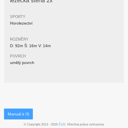
lezecká stěna 2x
SPORTY
Horolezectví
ROZMĚRY
D: 92m Š: 16m V: 14m
POVRCH
umělý povrch
Manuál k IS
© Copyright 2013 - 2026
ČUS
. Všechna práva vyhrazena.