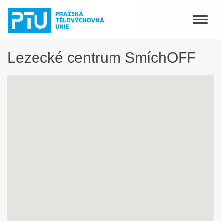
Toggle
naviga
Lezecké centrum SmíchOFF