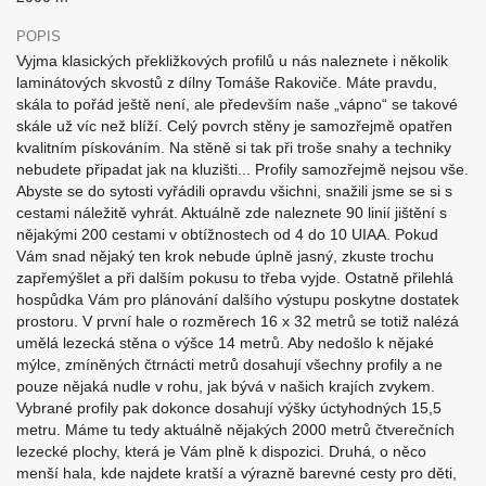
POPIS
Vyjma klasických překližkových profilů u nás naleznete i několik
laminátových skvostů z dílny Tomáše Rakoviče. Máte pravdu,
skála to pořád ještě není, ale především naše „vápno“ se takové
skále už víc než blíží. Celý povrch stěny je samozřejmě opatřen
kvalitním pískováním. Na stěně si tak při troše snahy a techniky
nebudete připadat jak na kluzišti... Profily samozřejmě nejsou vše.
Abyste se do sytosti vyřádili opravdu všichni, snažili jsme se si s
cestami náležitě vyhrát. Aktuálně zde naleznete 90 linií jištění s
nějakými 200 cestami v obtížnostech od 4 do 10 UIAA. Pokud
Vám snad nějaký ten krok nebude úplně jasný, zkuste trochu
zapřemýšlet a při dalším pokusu to třeba vyjde. Ostatně přilehlá
hospůdka Vám pro plánování dalšího výstupu poskytne dostatek
prostoru. V první hale o rozměrech 16 x 32 metrů se totiž nalézá
umělá lezecká stěna o výšce 14 metrů. Aby nedošlo k nějaké
mýlce, zmíněných čtrnácti metrů dosahují všechny profily a ne
pouze nějaká nudle v rohu, jak bývá v našich krajích zvykem.
Vybrané profily pak dokonce dosahují výšky úctyhodných 15,5
metru. Máme tu tedy aktuálně nějakých 2000 metrů čtverečních
lezecké plochy, která je Vám plně k dispozici. Druhá, o něco
menší hala, kde najdete kratší a výrazně barevné cesty pro děti,