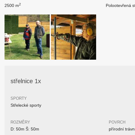
2
2500 m
Polootevřená st
střelnice 1x
SPORTY
Střelecké sporty
ROZMĚRY
POVRCH
D: 50m Š: 50m
přírodní trávn