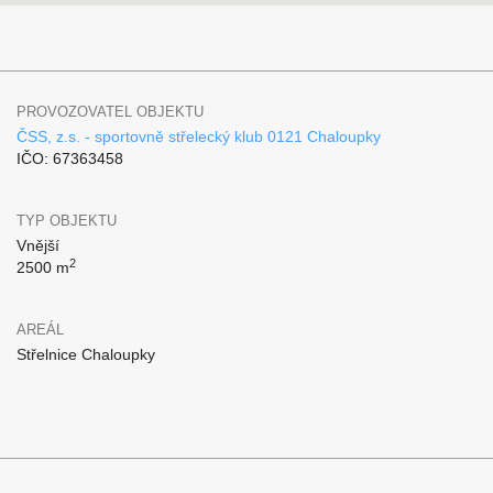
PROVOZOVATEL OBJEKTU
ČSS, z.s. - sportovně střelecký klub 0121 Chaloupky
IČO: 67363458
TYP OBJEKTU
Vnější
2
2500 m
AREÁL
Střelnice Chaloupky