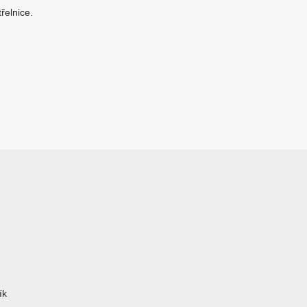
řelnice.
ík