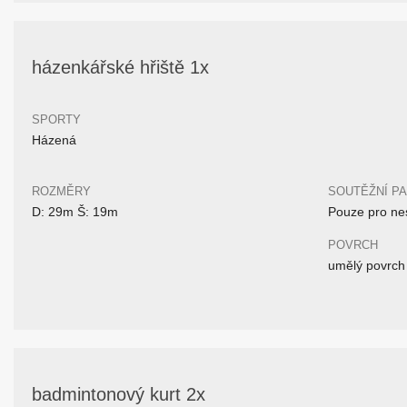
házenkářské hřiště 1x
SPORTY
Házená
ROZMĚRY
SOUTĚŽNÍ P
D: 29m Š: 19m
Pouze pro nes
POVRCH
umělý povrch
badmintonový kurt 2x