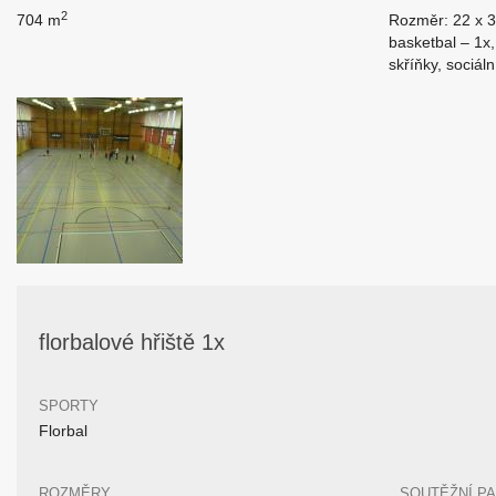
2
704 m
Rozměr: 22 x 3
basketbal – 1x,
skříňky, sociál
florbalové hřiště 1x
SPORTY
Florbal
ROZMĚRY
SOUTĚŽNÍ P