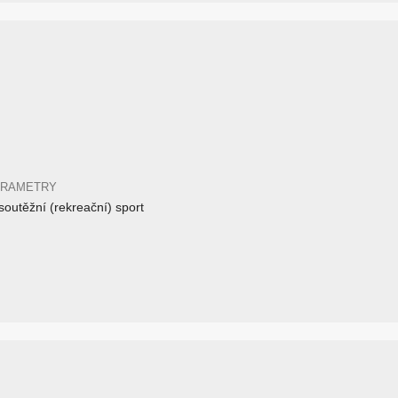
ARAMETRY
outěžní (rekreační) sport