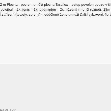
2 m Plocha - povrch: umělá plocha Taraflex – vstup povolen pouze v či
 volejbal – 2x, tenis – 1x, badminton – 2x, házená (menší rozměr: 19m x
ní zařízení (toalety, sprchy) – odděleně ženy a muži Další vybavení: florb
ARAMETRY