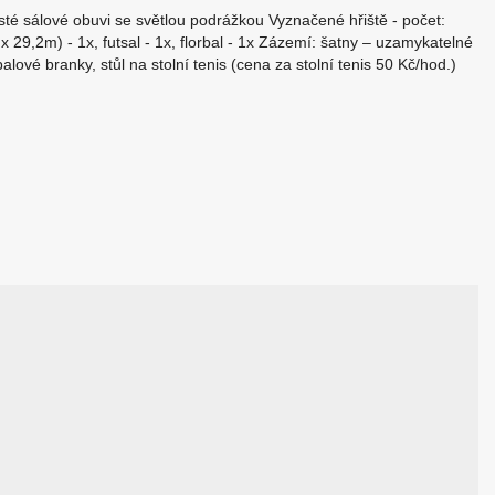
sté sálové obuvi se světlou podrážkou Vyznačené hřiště - počet:
 29,2m) - 1x, futsal - 1x, florbal - 1x Zázemí: šatny – uzamykatelné
alové branky, stůl na stolní tenis (cena za stolní tenis 50 Kč/hod.)