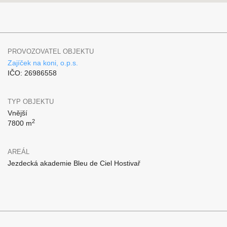
PROVOZOVATEL OBJEKTU
Zajíček na koni, o.p.s.
IČO: 26986558
TYP OBJEKTU
Vnější
2
7800 m
AREÁL
Jezdecká akademie Bleu de Ciel Hostivař