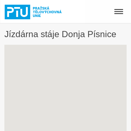
Toggle
naviga
Jízdárna stáje Donja Písnice