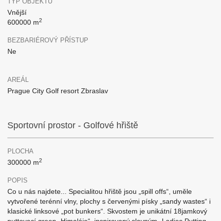
TYP OBJEKTU
Vnější
2
600000 m
BEZBARIÉROVÝ PŘÍSTUP
Ne
AREÁL
Prague City Golf resort Zbraslav
Sportovní prostor - Golfové hřiště
PLOCHA
2
300000 m
POPIS
Co u nás najdete... Specialitou hřiště jsou „spill offs“, uměle
vytvořené terénní vlny, plochy s červenými písky „sandy wastes“ i
klasické linksové „pot bunkers“. Skvostem je unikátní 18jamkový