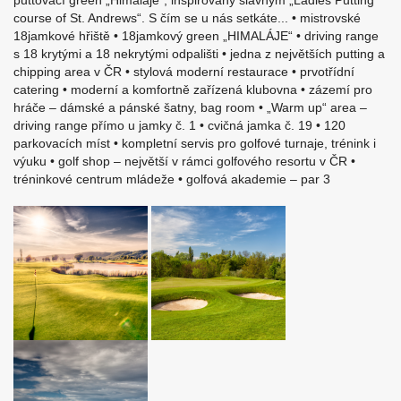
puttovací green „Himaláje“, inspirovaný slavným „Ladies Putting
course of St. Andrews“. S čím se u nás setkáte... • mistrovské
18jamkové hřiště • 18jamkový green „HIMALÁJE“ • driving range
s 18 krytými a 18 nekrytými odpališti • jedna z největších putting a
chipping area v ČR • stylová moderní restaurace • prvotřídní
catering • moderní a komfortně zařízená klubovna • zázemí pro
hráče – dámské a pánské šatny, bag room • „Warm up“ area –
driving range přímo u jamky č. 1 • cvičná jamka č. 19 • 120
parkovacích míst • kompletní servis pro golfové turnaje, trénink i
výuku • golf shop – největší v rámci golfového resortu v ČR •
tréninkové centrum mládeže • golfová akademie – par 3