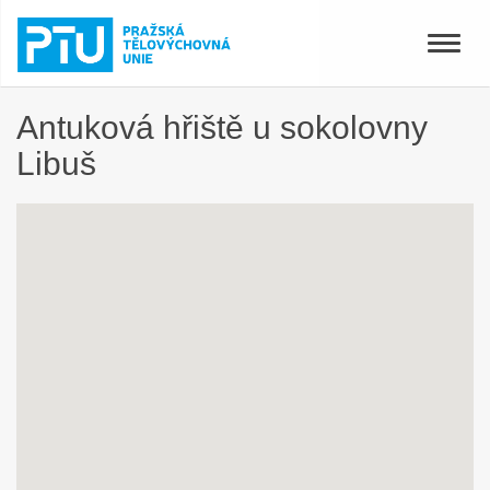
Toggle
naviga
Antuková hřiště u sokolovny
Libuš