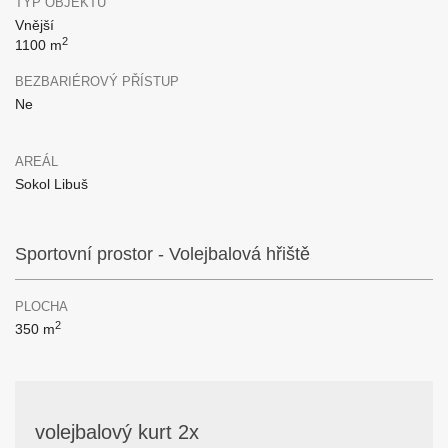
TYP OBJEKTU
Vnější
2
1100 m
BEZBARIÉROVÝ PŘÍSTUP
Ne
AREÁL
Sokol Libuš
Sportovní prostor - Volejbalová hřiště
PLOCHA
2
350 m
volejbalový kurt 2x