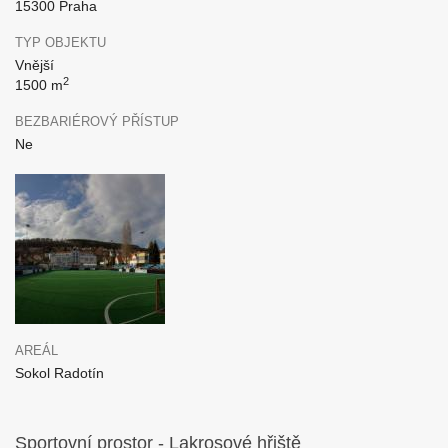
15300 Praha
TYP OBJEKTU
Vnější
2
1500 m
BEZBARIÉROVÝ PŘÍSTUP
Ne
AREÁL
Sokol Radotín
Sportovní prostor - Lakrosové hřiště