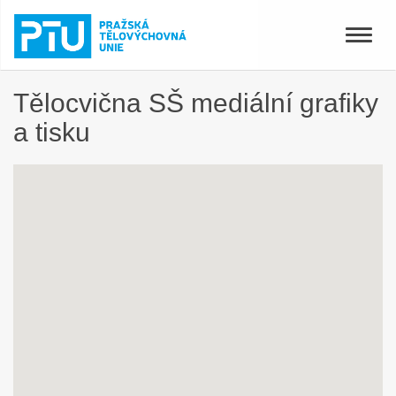
Toggle
naviga
Tělocvična SŠ mediální grafiky
a tisku