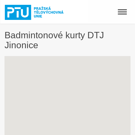
Toggle
naviga
Badmintonové kurty DTJ
Jinonice