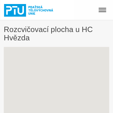
Toggle
naviga
Rozcvičovací plocha u HC
Hvězda