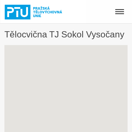
Toggle
naviga
Tělocvična TJ Sokol Vysočany