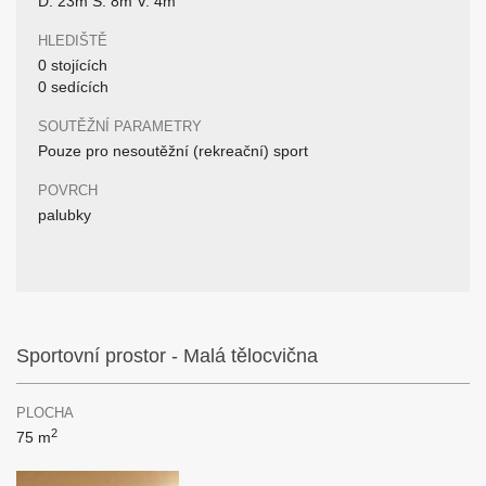
D: 23m Š: 8m V: 4m
HLEDIŠTĚ
0 stojících
0 sedících
SOUTĚŽNÍ PARAMETRY
Pouze pro nesoutěžní (rekreační) sport
POVRCH
palubky
Sportovní prostor - Malá tělocvična
PLOCHA
2
75 m