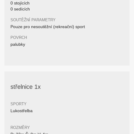
0 stojících
0 sedících
SOUTĚŽNÍ PARAMETRY
Pouze pro nesoutěžní (rekreační) sport
POVRCH
palubky
střelnice 1x
SPORTY
Lukostřelba
ROZMĚRY