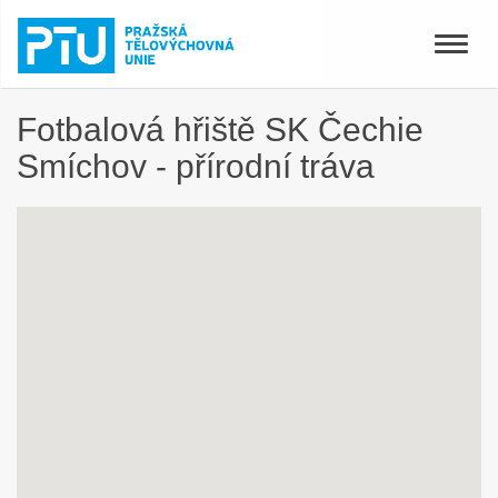
Toggle
naviga
Fotbalová hřiště SK Čechie
Smíchov - přírodní tráva