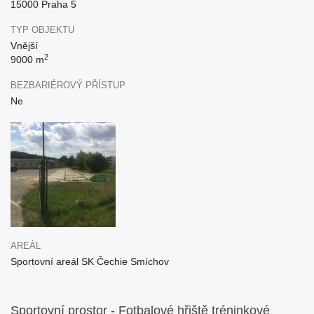
15000 Praha 5
TYP OBJEKTU
Vnější
2
9000 m
BEZBARIÉROVÝ PŘÍSTUP
Ne
AREÁL
Sportovní areál SK Čechie Smíchov
Sportovní prostor - Fotbalové hřiště tréninkové