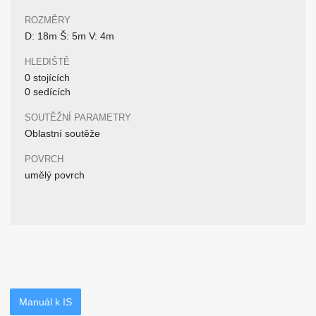
ROZMĚRY
D: 18m Š: 5m V: 4m
HLEDIŠTĚ
0 stojících
0 sedících
SOUTĚŽNÍ PARAMETRY
Oblastní soutěže
POVRCH
umělý povrch
Manuál k IS