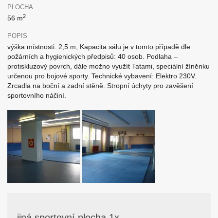
PLOCHA
2
56 m
POPIS
výška místnosti: 2,5 m, Kapacita sálu je v tomto případě dle
požárních a hygienických předpisů: 40 osob. Podlaha –
protiskluzový povrch, dále možno využít Tatami, speciální žíněnku
určenou pro bojové sporty. Technické vybavení: Elektro 230V.
Zrcadla na boční a zadní stěně. Stropní úchyty pro zavěšení
sportovního náčiní.
jiná sportovní plocha 1x