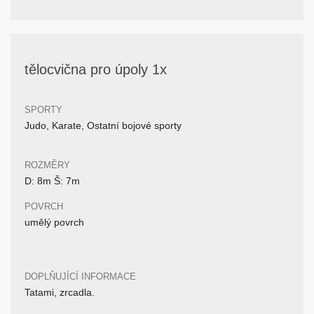
tělocvična pro úpoly 1x
SPORTY
Judo, Karate, Ostatní bojové sporty
ROZMĚRY
D: 8m Š: 7m
POVRCH
umělý povrch
DOPLŇUJÍCÍ INFORMACE
Tatami, zrcadla.