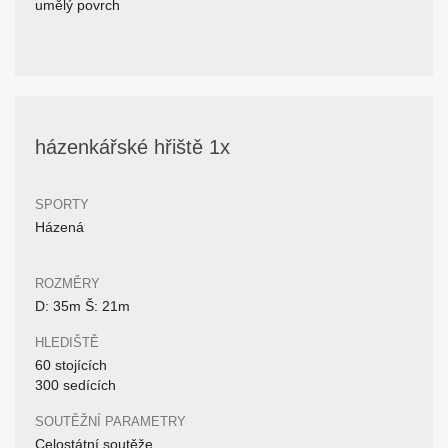
umělý povrch
házenkářské hřiště 1x
SPORTY
Házená
ROZMĚRY
D: 35m Š: 21m
HLEDIŠTĚ
60 stojících
300 sedících
SOUTĚŽNÍ PARAMETRY
Celostátní soutěže