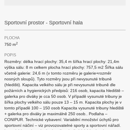
Sportovní prostor - Sportovní hala
PLOCHA
2
750 m
POPIS
Rozměry: délka hrací plochy: 35,4 m šířka hrací plochy: 21,4m
výška sálu: 8 m celkem plocha hrací plochy: 757,5 m2 Šířka sálu
včetně galerie: 24,6 m (v tomto rozměru je galerie+rozměr
nosných sloupů). Tyto rozměry jsou při nevysunuté tribuně
(hledišti). Kapacita velkého sálu je při nevysunuté tribuně dle
požárních a hygienických předpisů: 216 osob, kapacita hlediště –
galerka pro diváky je cca 50 osob. V případě vysunuté tribuny je
šířka plochy velkého sálu pouze 13 – 15 m. Kapacita plochy je v
tomto případě 100 – 150 osob Kapacita vysunuté tribuny hlediště
+ galerka pro diváky je maximálně 250 osob.. Podlaha –
CONIPUR. Technické vybavení: Variabilní množství úchytů pro
sportovní náčiní – viz provozovatelné sporty a sportovní nářadí.