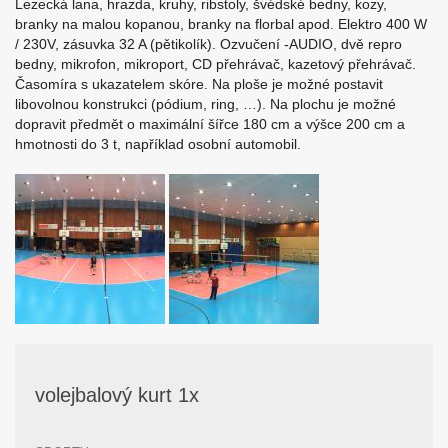
Lezecká lana, hrazda, kruhy, ribstoly, švédské bedny, kozy,
branky na malou kopanou, branky na florbal apod. Elektro 400 W
/ 230V, zásuvka 32 A (pětikolík). Ozvučení -AUDIO, dvě repro
bedny, mikrofon, mikroport, CD přehrávač, kazetový přehrávač.
Časomíra s ukazatelem skóre. Na ploše je možné postavit
libovolnou konstrukci (pódium, ring, …). Na plochu je možné
dopravit předmět o maximální šířce 180 cm a výšce 200 cm a
hmotnosti do 3 t, například osobní automobil.
volejbalový kurt 1x