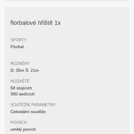
florbalové hřiště 1x
SPORTY
Florbal
ROZMĚRY
D: 35m Š: 21m
HLEDIŠTĚ
58 stojících
300 sedících
SOUTĚŽNÍ PARAMETRY
Celostátní soutěže
POVRCH
umělý povrch