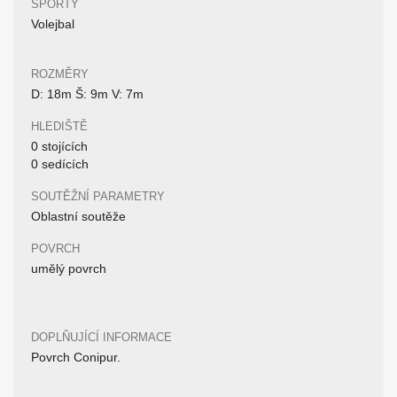
SPORTY
Volejbal
ROZMĚRY
D: 18m Š: 9m V: 7m
HLEDIŠTĚ
0 stojících
0 sedících
SOUTĚŽNÍ PARAMETRY
Oblastní soutěže
POVRCH
umělý povrch
DOPLŇUJÍCÍ INFORMACE
Povrch Conipur.