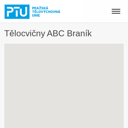
Toggle
naviga
Tělocvičny ABC Braník