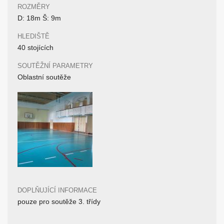
ROZMĚRY
D: 18m Š: 9m
HLEDIŠTĚ
40 stojících
SOUTĚŽNÍ PARAMETRY
Oblastní soutěže
DOPLŇUJÍCÍ INFORMACE
pouze pro soutěže 3. třídy