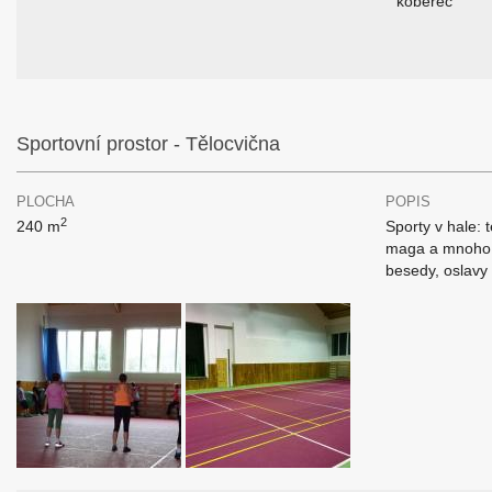
koberec
Sportovní prostor - Tělocvična
PLOCHA
POPIS
2
240 m
Sporty v hale: 
maga a mnoho da
besedy, oslavy 