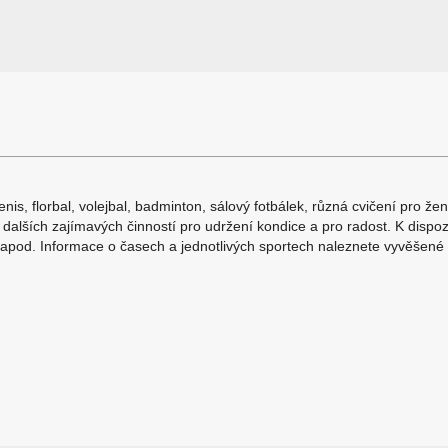
tenis, florbal, volejbal, badminton, sálový fotbálek, různá cvičení pro ž
lších zajímavých činností pro udržení kondice a pro radost. K dispozic
apod. Informace o časech a jednotlivých sportech naleznete vyvěšené n