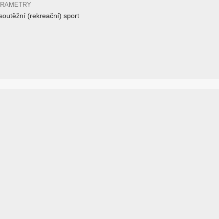
ARAMETRY
outěžní (rekreační) sport