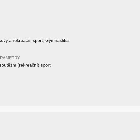
asový a rekreační sport, Gymnastika
ARAMETRY
outěžní (rekreační) sport