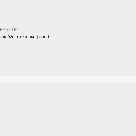
ARAMETRY
outěžní (rekreační) sport