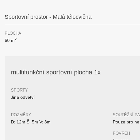
Sportovní prostor - Malá tělocvična
PLOCHA
2
60 m
multifunkční sportovní plocha 1x
SPORTY
Jiná odvětví
ROZMĚRY
SOUTĚŽNÍ P
D: 12m Š: 5m V: 3m
Pouze pro nes
POVRCH