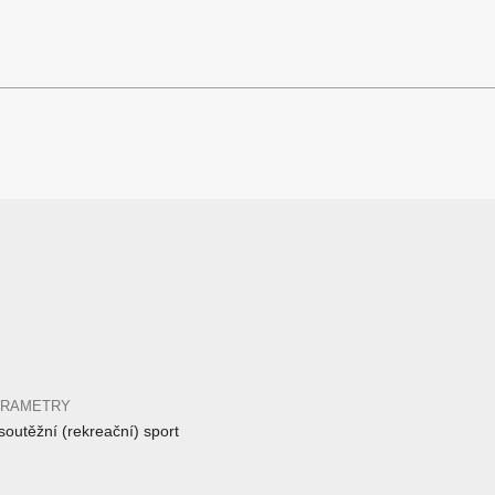
ARAMETRY
outěžní (rekreační) sport