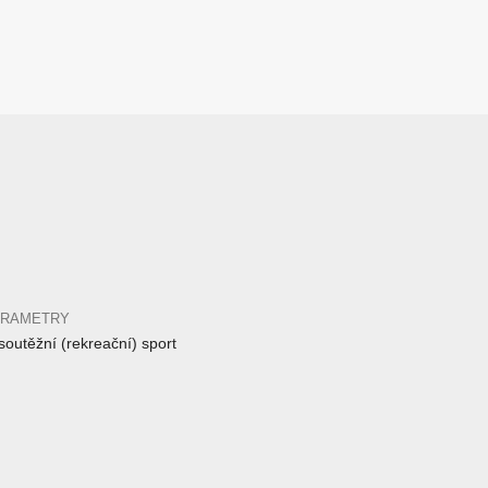
ARAMETRY
outěžní (rekreační) sport