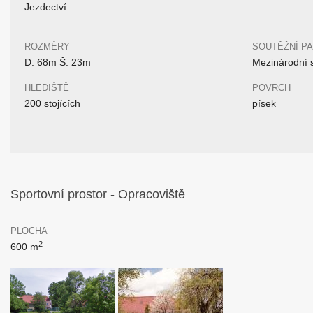
Jezdectví
ROZMĚRY
SOUTĚŽNÍ P
D: 68m Š: 23m
Mezinárodní 
HLEDIŠTĚ
POVRCH
200 stojících
písek
Sportovní prostor - Opracoviště
PLOCHA
2
600 m