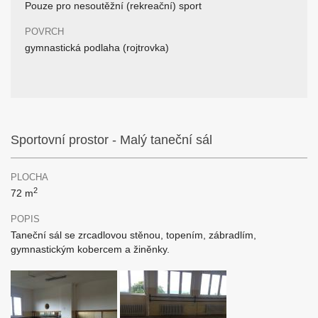
Pouze pro nesoutěžní (rekreační) sport
POVRCH
gymnastická podlaha (rojtrovka)
Sportovní prostor - Malý taneční sál
PLOCHA
2
72 m
POPIS
Taneční sál se zrcadlovou stěnou, topením, zábradlím,
gymnastickým kobercem a žiněnky.