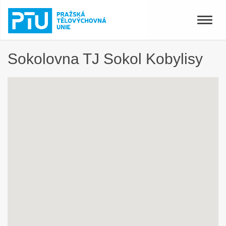
Toggle
naviga
Sokolovna TJ Sokol Kobylisy