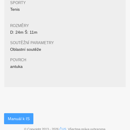
SPORTY
Tenis
ROZMĚRY
D: 24m Š: 11m
SOUTĚŽNÍ PARAMETRY
Oblastní soutěže
POVRCH
antuka
Manuál k IS
© Copyright 2013 - 2026
ČUS
. Všechna práva vyhrazena.