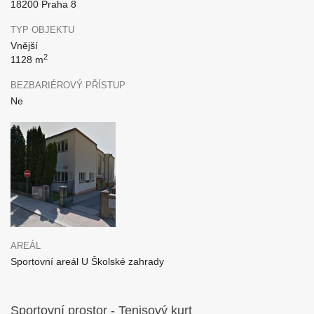
18200 Praha 8
TYP OBJEKTU
Vnější
2
1128 m
BEZBARIÉROVÝ PŘÍSTUP
Ne
AREÁL
Sportovní areál U Školské zahrady
Sportovní prostor - Tenisový kurt