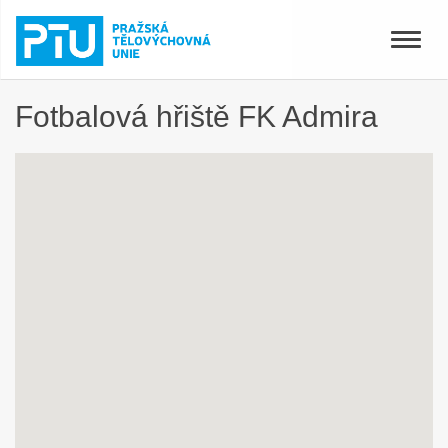
Toggle
naviga
Fotbalová hřiště FK Admira