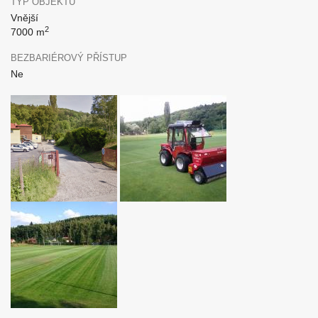
TYP OBJEKTU
Vnější
2
7000 m
BEZBARIÉROVÝ PŘÍSTUP
Ne