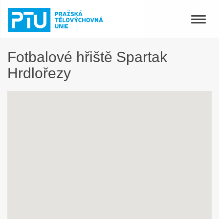
Toggle
naviga
Fotbalové hřiště Spartak
Hrdlořezy