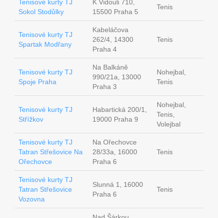
Tenisové kurty TJ
K Vidouli 710,
Tenis
Sokol Stodůlky
15500 Praha 5
Kabeláčova
Tenisové kurty TJ
262/4, 14300
Tenis
Spartak Modřany
Praha 4
Na Balkáně
Tenisové kurty TJ
Nohejbal,
990/21a, 13000
Spoje Praha
Tenis
Praha 3
Nohejbal,
Tenisové kurty TJ
Habartická 200/1,
Tenis,
Střížkov
19000 Praha 9
Volejbal
Tenisové kurty TJ
Na Ořechovce
Tatran Střešovice Na
28/33a, 16000
Tenis
Ořechovce
Praha 6
Tenisové kurty TJ
Slunná 1, 16000
Tatran Střešovice
Tenis
Praha 6
Vozovna
Nad Šárkou