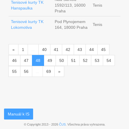
Tenisové kurty TK
1592/113, 16000
Tenis
Hanspaulka
Praha
Tenisové kurty TK
Pod Plynojemem
Tenis
Lokomotiva
164, 18000 Praha
«
1
...
40
41
42
43
44
45
46
47
48
49
50
51
52
53
54
55
56
...
69
»
Manuál k IS
© Copyright 2013 - 2026
ČUS
. Všechna práva vyhrazena.