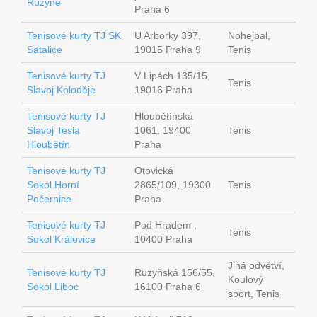
Ruzyně
Praha 6
Tenisové kurty TJ SK
U Arborky 397,
Nohejbal,
Satalice
19015 Praha 9
Tenis
Tenisové kurty TJ
V Lipách 135/15,
Tenis
Slavoj Koloděje
19016 Praha
Tenisové kurty TJ
Hloubětínská
Slavoj Tesla
1061, 19400
Tenis
Hloubětín
Praha
Tenisové kurty TJ
Otovická
Sokol Horní
2865/109, 19300
Tenis
Počernice
Praha
Tenisové kurty TJ
Pod Hradem ,
Tenis
Sokol Královice
10400 Praha
Jiná odvětví,
Tenisové kurty TJ
Ruzyňská 156/55,
Koulový
Sokol Liboc
16100 Praha 6
sport, Tenis