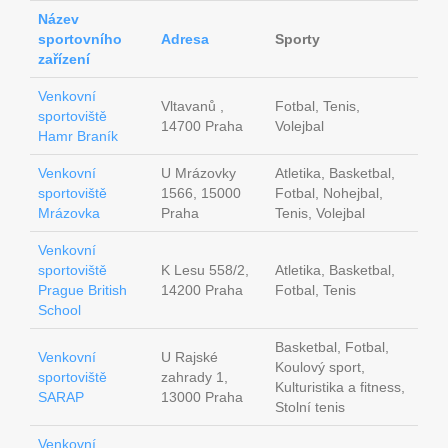
Název
sportovního
Adresa
Sporty
zařízení
Venkovní
Vltavanů ,
Fotbal, Tenis,
sportoviště
14700 Praha
Volejbal
Hamr Braník
Venkovní
U Mrázovky
Atletika, Basketbal,
sportoviště
1566, 15000
Fotbal, Nohejbal,
Mrázovka
Praha
Tenis, Volejbal
Venkovní
sportoviště
K Lesu 558/2,
Atletika, Basketbal,
Prague British
14200 Praha
Fotbal, Tenis
School
Basketbal, Fotbal,
Venkovní
U Rajské
Koulový sport,
sportoviště
zahrady 1,
Kulturistika a fitness,
SARAP
13000 Praha
Stolní tenis
Venkovní