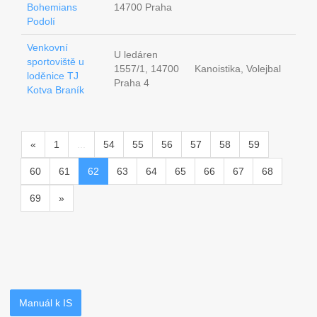
Bohemians
14700 Praha
Podolí
Venkovní
U ledáren
sportoviště u
1557/1, 14700
Kanoistika, Volejbal
loděnice TJ
Praha 4
Kotva Braník
«
1
...
54
55
56
57
58
59
60
61
62
63
64
65
66
67
68
69
»
Manuál k IS