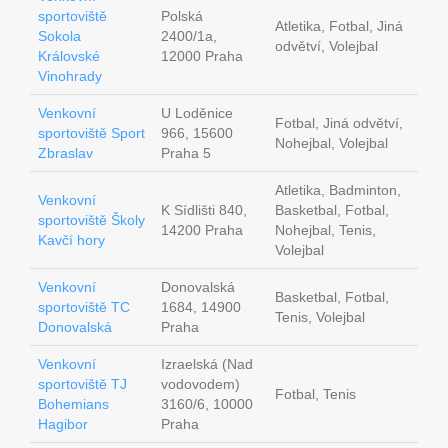
sportoviště
Polská
Atletika, Fotbal, Jiná
Sokola
2400/1a,
odvětví, Volejbal
Královské
12000 Praha
Vinohrady
Venkovní
U Loděnice
Fotbal, Jiná odvětví,
sportoviště Sport
966, 15600
Nohejbal, Volejbal
Zbraslav
Praha 5
Atletika, Badminton,
Venkovní
K Sídlišti 840,
Basketbal, Fotbal,
sportoviště Školy
14200 Praha
Nohejbal, Tenis,
Kavčí hory
Volejbal
Venkovní
Donovalská
Basketbal, Fotbal,
sportoviště TC
1684, 14900
Tenis, Volejbal
Donovalská
Praha
Venkovní
Izraelská (Nad
sportoviště TJ
vodovodem)
Fotbal, Tenis
Bohemians
3160/6, 10000
Hagibor
Praha