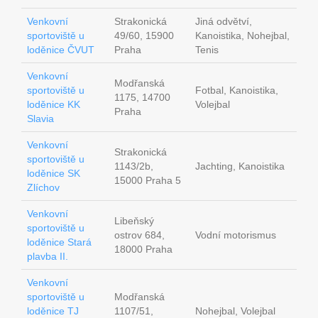
Venkovní
Strakonická
Jiná odvětví,
sportoviště u
49/60, 15900
Kanoistika, Nohejbal,
loděnice ČVUT
Praha
Tenis
Venkovní
Modřanská
sportoviště u
Fotbal, Kanoistika,
1175, 14700
loděnice KK
Volejbal
Praha
Slavia
Venkovní
Strakonická
sportoviště u
1143/2b,
Jachting, Kanoistika
loděnice SK
15000 Praha 5
Zlíchov
Venkovní
Libeňský
sportoviště u
ostrov 684,
Vodní motorismus
loděnice Stará
18000 Praha
plavba II.
Venkovní
sportoviště u
Modřanská
loděnice TJ
1107/51,
Nohejbal, Volejbal