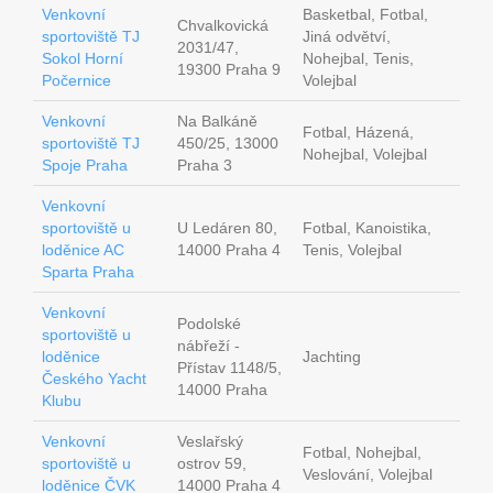
Venkovní
Basketbal, Fotbal,
Chvalkovická
sportoviště TJ
Jiná odvětví,
2031/47,
Sokol Horní
Nohejbal, Tenis,
19300 Praha 9
Počernice
Volejbal
Venkovní
Na Balkáně
Fotbal, Házená,
sportoviště TJ
450/25, 13000
Nohejbal, Volejbal
Spoje Praha
Praha 3
Venkovní
sportoviště u
U Ledáren 80,
Fotbal, Kanoistika,
loděnice AC
14000 Praha 4
Tenis, Volejbal
Sparta Praha
Venkovní
Podolské
sportoviště u
nábřeží -
loděnice
Jachting
Přístav 1148/5,
Českého Yacht
14000 Praha
Klubu
Venkovní
Veslařský
Fotbal, Nohejbal,
sportoviště u
ostrov 59,
Veslování, Volejbal
loděnice ČVK
14000 Praha 4