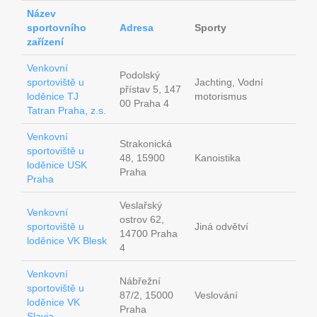
Název
sportovního
Adresa
Sporty
zařízení
Venkovní
Podolský
sportoviště u
Jachting, Vodní
přístav 5, 147
loděnice TJ
motorismus
00 Praha 4
Tatran Praha, z.s.
Venkovní
Strakonická
sportoviště u
48, 15900
Kanoistika
loděnice USK
Praha
Praha
Veslařský
Venkovní
ostrov 62,
sportoviště u
Jiná odvětví
14700 Praha
loděnice VK Blesk
4
Venkovní
Nábřežní
sportoviště u
87/2, 15000
Veslování
loděnice VK
Praha
Slavia