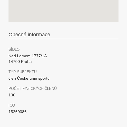
Obecné informace
SÍDLO
Nad Lomem 1777/1A
14700 Praha
TYP SUBJEKTU
člen České unie sportu
POČET FYZICKÝCH ČLENŮ
136
IČO
15269086