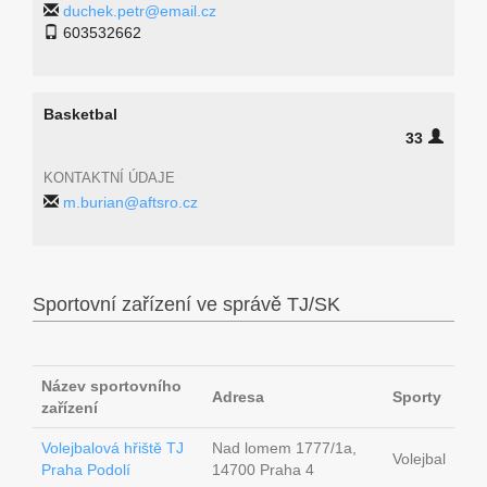
duchek.petr@email.cz
603532662
Basketbal
33
KONTAKTNÍ ÚDAJE
m.burian@aftsro.cz
Sportovní zařízení ve správě TJ/SK
Název sportovního
Adresa
Sporty
zařízení
Volejbalová hřiště TJ
Nad lomem 1777/1a,
Volejbal
Praha Podolí
14700 Praha 4