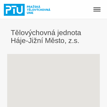
Toggle
naviga
Tělovýchovná jednota
Háje-Jižní Město, z.s.