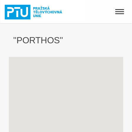
Toggle
naviga
"PORTHOS"