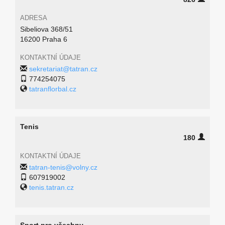
ADRESA
Sibeliova 368/51
16200 Praha 6
KONTAKTNÍ ÚDAJE
sekretariat@tatran.cz
774254075
tatranflorbal.cz
Tenis
180
KONTAKTNÍ ÚDAJE
tatran-tenis@volny.cz
607919002
tenis.tatran.cz