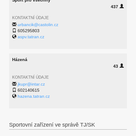
Sport pro všechny
437
KONTAKTNÍ ÚDAJE
urbancik@castolin.cz
605295803
aspv.tatran.cz
Házená
43
KONTAKTNÍ ÚDAJE
jkupr@intar.cz
602140615
hazena.tatran.cz
Sportovní zařízení ve správě TJ/SK