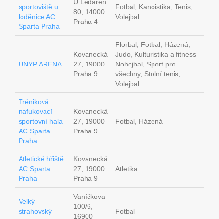
U Ledáren
sportoviště u
Fotbal, Kanoistika, Tenis,
80, 14000
loděnice AC
Volejbal
Praha 4
Sparta Praha
Florbal, Fotbal, Házená,
Kovanecká
Judo, Kulturistika a fitness,
UNYP ARENA
27, 19000
Nohejbal, Sport pro
Praha 9
všechny, Stolní tenis,
Volejbal
Tréniková
nafukovací
Kovanecká
sportovní hala
27, 19000
Fotbal, Házená
AC Sparta
Praha 9
Praha
Atletické hřiště
Kovanecká
AC Sparta
27, 19000
Atletika
Praha
Praha 9
Vaníčkova
Velký
100/6,
strahovský
Fotbal
16900