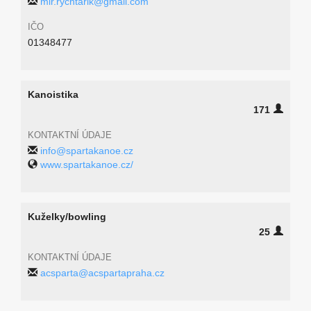
mir.rychtarik@gmail.com
IČO
01348477
Kanoistika
171
KONTAKTNÍ ÚDAJE
info@spartakanoe.cz
www.spartakanoe.cz/
Kuželky/bowling
25
KONTAKTNÍ ÚDAJE
acsparta@acspartapraha.cz