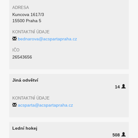
ADRESA
Kuncova 1617/3
15500 Praha 5
KONTAKTNÍ ÚDAJE
bednarova@acspartapraha.cz
IČO
26543656
Jiná odvětví
14
KONTAKTNÍ ÚDAJE
acsparta@acspartapraha.cz
Lední hokej
508