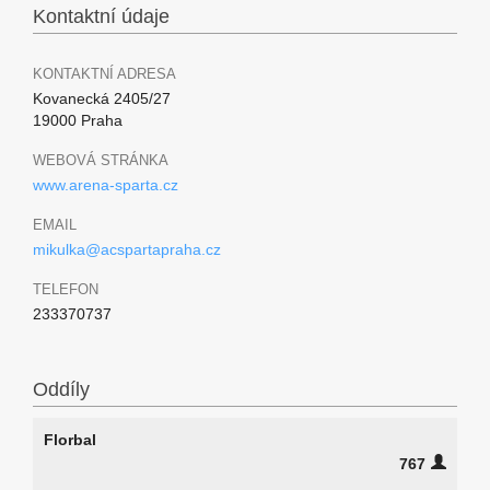
Kontaktní údaje
KONTAKTNÍ ADRESA
Kovanecká 2405/27
19000 Praha
WEBOVÁ STRÁNKA
www.arena-sparta.cz
EMAIL
mikulka@acspartapraha.cz
TELEFON
233370737
Oddíly
Florbal
767