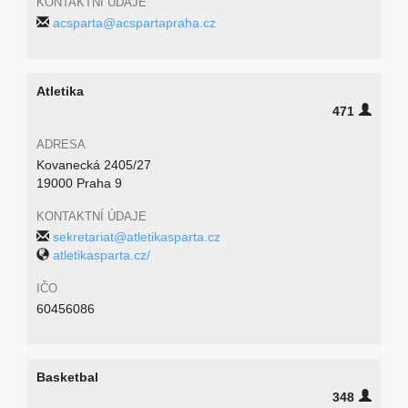
KONTAKTNÍ ÚDAJE
acsparta@acspartapraha.cz
Atletika
471
ADRESA
Kovanecká 2405/27
19000 Praha 9
KONTAKTNÍ ÚDAJE
sekretariat@atletikasparta.cz
atletikasparta.cz/
IČO
60456086
Basketbal
348