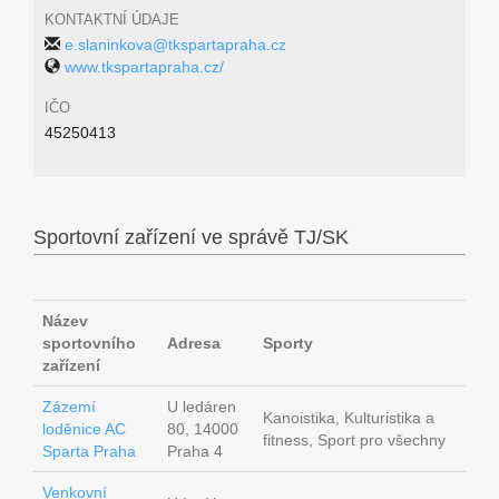
KONTAKTNÍ ÚDAJE
e.slaninkova@tkspartapraha.cz
www.tkspartapraha.cz/
IČO
45250413
Sportovní zařízení ve správě TJ/SK
Název
sportovního
Adresa
Sporty
zařízení
Zázemí
U ledáren
Kanoistika, Kulturistika a
loděnice AC
80, 14000
fitness, Sport pro všechny
Sparta Praha
Praha 4
Venkovní