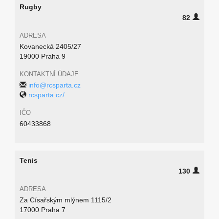
Rugby
82
ADRESA
Kovanecká 2405/27
19000 Praha 9
KONTAKTNÍ ÚDAJE
info@rcsparta.cz
rcsparta.cz/
IČO
60433868
Tenis
130
ADRESA
Za Císařským mlýnem 1115/2
17000 Praha 7