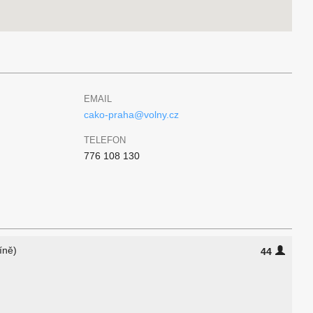
EMAIL
cako-praha@volny.cz
TELEFON
776 108 130
íně)
44