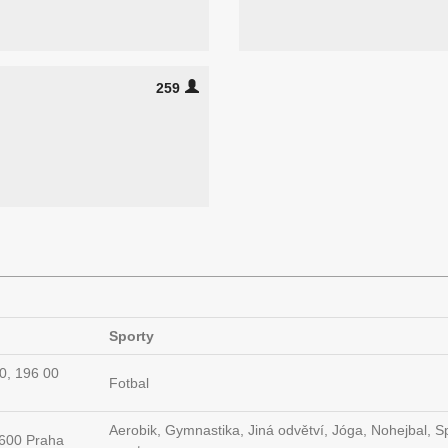
259
Sporty
0, 196 00
Fotbal
Aerobik, Gymnastika, Jiná odvětví, Jóga, Nohejbal, Sp
9600 Praha