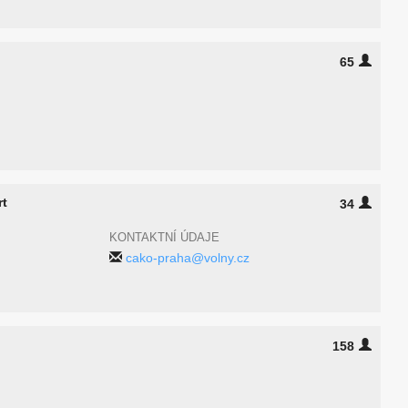
65
rt
34
KONTAKTNÍ ÚDAJE
cako-praha@volny.cz
158