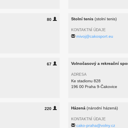
Stolní tenis
(stolní tenis)
80
KONTAKTNÍ ÚDAJE
mivoj@cakosport.eu
Volnočasový a rekreační spo
67
ADRESA
Ke stadionu 828
196 00 Praha 9-Čakovice
Házená
(národní házená)
220
KONTAKTNÍ ÚDAJE
cako-praha@volny.cz