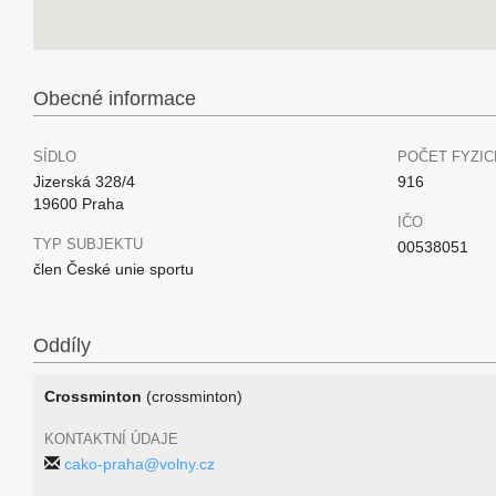
Obecné informace
SÍDLO
POČET FYZIC
Jizerská 328/4
916
19600 Praha
IČO
TYP SUBJEKTU
00538051
člen České unie sportu
Oddíly
Crossminton
(crossminton)
KONTAKTNÍ ÚDAJE
cako-praha@volny.cz