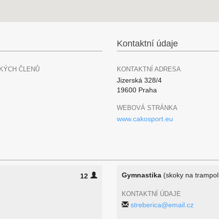
Kontaktní údaje
KÝCH ČLENŮ
KONTAKTNÍ ADRESA
Jizerská 328/4
19600 Praha
WEBOVÁ STRÁNKA
www.cakosport.eu
Gymnastika
(skoky na trampol
12
KONTAKTNÍ ÚDAJE
streberica@email.cz