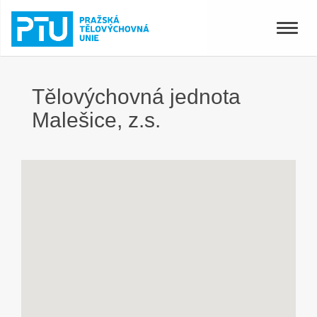
Toggle
naviga
Tělovýchovná jednota
Malešice, z.s.