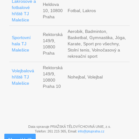
Lakrosové a
Heldova
fotbalové
10, 10800
Fotbal, Lakros
hřiště TJ
Praha
Malešice
Aerobik, Badminton,
Rektorská
Sportovní
Basketbal, Gymnastika, Jóga,
149/9,
hala TJ
Karate, Sport pro všechny,
10800
Malešice
Stolní tenis, Volnočasový a
Praha
rekreační sport
Rektorská
Volejbalová
149/9,
hřiště TJ
Nohejbal, Volejbal
10800
Malešice
Praha 10
Data spravuje PRAŽSKÁ TĚLOVÝCHOVNÁ UNIE, z.s.
Telefon: 261 215 365, Email:
info@ptupraha.cz