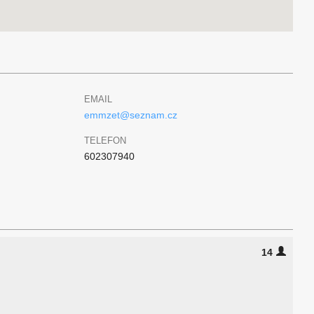
EMAIL
emmzet@seznam.cz
TELEFON
602307940
14