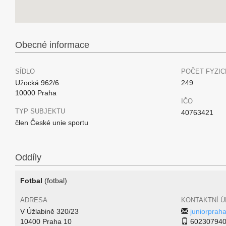
Obecné informace
SÍDLO
POČET FYZIC
Užocká 962/6
249
10000 Praha
IČO
TYP SUBJEKTU
40763421
člen České unie sportu
Oddíly
Fotbal
(fotbal)
ADRESA
KONTAKTNÍ Ú
V Úžlabině 320/23
juniorpra
10400 Praha 10
60230794