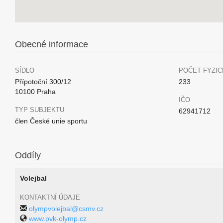
Obecné informace
SÍDLO
POČET FYZIC
Přípotoční 300/12
233
10100 Praha
IČO
TYP SUBJEKTU
62941712
člen České unie sportu
Oddíly
Volejbal
KONTAKTNÍ ÚDAJE
olympvolejbal@csmv.cz
www.pvk-olymp.cz